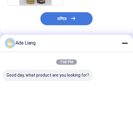
চালিয়ে
Ada Liang
প্রস্তাবিত পণ্য
7:08 PM
Good day, what product are you looking for?
টেকওয়ে খাবারের জন্য ইকো-
পাইপ এবং ফোম সহ পরিবেশ-
রেস্টুরেন্ট এবং পাইকারি
ফ্রেন্ডলি কাস্টমাইজড সুশি পেপার
বান্ধব পুশ পপ আপ সুশি ফুড
কাস্টম মুদ্রণ সুশি কাগ
টিউব পুশ পপ সুশি প্যাকেজিং
পেপার টিউব ক্যানিস্টার কন্টেইনার,
প্যাকেজিং সুশি পুশ আ
লিক-প্রুফ, সহজে বহনযোগ্য
টিউব
সিলিন্ডার প্যাকেজিং
ভালো দাম
ভালো দাম
ভালো দাম