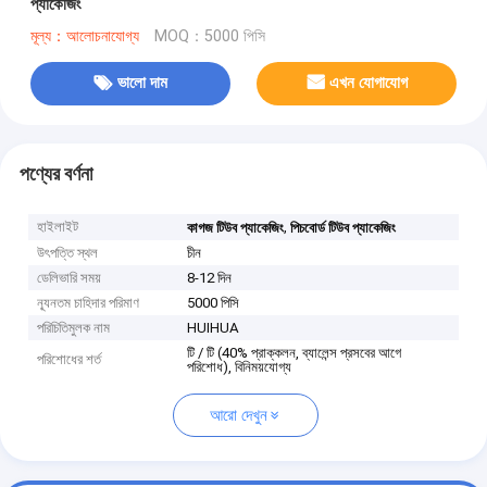
প্যাকেজিং
মূল্য：আলোচনাযোগ্য
MOQ：5000 পিসি
ভালো দাম
এখন যোগাযোগ
পণ্যের বর্ণনা
হাইলাইট
,
কাগজ টিউব প্যাকেজিং
পিচবোর্ড টিউব প্যাকেজিং
উৎপত্তি স্থল
চীন
ডেলিভারি সময়
8-12 দিন
ন্যূনতম চাহিদার পরিমাণ
5000 পিসি
পরিচিতিমুলক নাম
HUIHUA
টি / টি (40% প্রাক্কলন, ব্যালেন্স প্রসবের আগে
পরিশোধের শর্ত
পরিশোধ), বিনিময়যোগ্য
আরো দেখুন