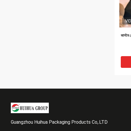
VI
কাস্টম
Guangzhou Huihua Packaging Products Co,.LTD