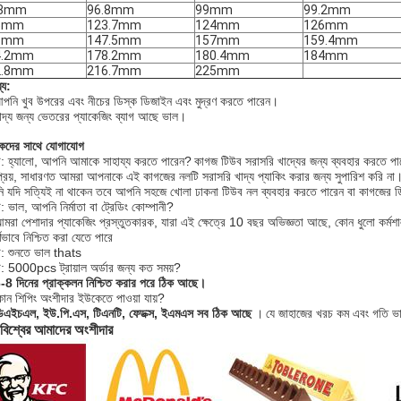
.3mm
96.8mm
99mm
99.2mm
5mm
123.7mm
124mm
126mm
1mm
147.5mm
157mm
159.4mm
4.2mm
178.2mm
180.4mm
184mm
2.8mm
216.7mm
225mm
্য:
পনি খুব উপরের এবং নীচের ডিস্ক ডিজাইন এবং মুদ্রণ করতে পারেন।
াদ্য জন্য ভেতরের প্যাকেজিং ব্যাগ আছে ভাল।
হকদের সাথে যোগাযোগ
: হ্যালো, আপনি আমাকে সাহায্য করতে পারেন?
কাগজ টিউব সরাসরি খাদ্যের জন্য ব্যবহার করতে প
প্রিয়, সাধারণত আমরা আপনাকে এই কাগজের নলটি সরাসরি খাদ্য প্যাকিং করার জন্য সুপারিশ করি না
 যদি সত্যিই না থাকেন তবে আপনি সহজে খোলা ঢাকনা টিউব নল ব্যবহার করতে পারেন বা কাগজের ডি
: ভাল, আপনি নির্মাতা বা ট্রেডিং কোম্পানী?
আমরা পেশাদার প্যাকেজিং প্রস্তুতকারক, যারা এই ক্ষেত্রে 10 বছর অভিজ্ঞতা আছে, কোন ধুলো কর
র্ণভাবে নিশ্চিত করা যেতে পারে
: শুনতে ভাল thats
: 5000pcs ট্রায়াল অর্ডার জন্য কত সময়?
-8 দিনের প্রাক্কলন নিশ্চিত করার পরে ঠিক আছে।
োন শিপিং অংশীদার ইউকেতে পাওয়া যায়?
িএইচএল, ইউ.পি.এস, টিএনটি, ফেডক্স, ইএমএস সব ঠিক আছে
।
যে জাহাজের খরচ কম এবং গতি ভ
 বিশ্বের আমাদের অংশীদার