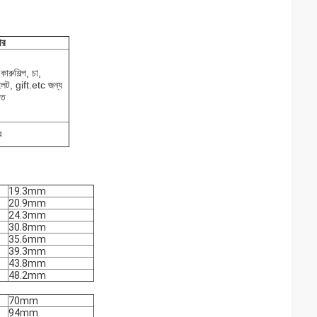
ার
কারুশিল্প, চা,
েট, gift.etc জন্য
ৃত
ব
19.3mm
20.9mm
24.3mm
30.8mm
35.6mm
39.3mm
43.8mm
48.2mm
70mm
94mm