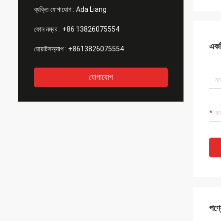
ব্যক্তি যোগাযোগ :
Ada Liang
ফোন নম্বর :
+86 13826075554
একটি
হোয়াটসঅ্যাপ :
+8613826075554
যোগাযোগ
পণ্য