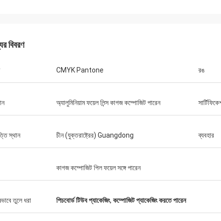
যের বিবরণ
CMYK Pantone
রঙ
ান
অ্যালুমিনিয়াম ফয়েল লিন্স কাগজ কম্পোজিট পারেন
সার্টিফিকে
্তি স্থান
চীন (যুক্তরাষ্ট্রের) Guangdong
ব্যবহার
লিন্ডা প্যারি
মিশেল
, এবং আমার চিপস এখন খুব ভাল বিক্রি।
উচ্চ মানের 360 মিলি পিইটি ক্যান, এবং আ
কাগজ কম্পোজিট পিল ফয়েল সঙ্গে পারেন
যোগাযোগ রাখবো .
সহযোগিতা। ধন্যবাদ
ষভাবে তুলে ধরা
পিচবোর্ড টিউব প্যাকেজিং
,
কম্পোজিট প্যাকেজিং করতে পারেন