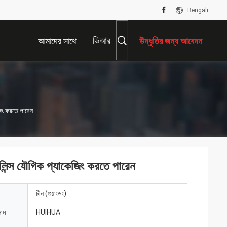
Bengali
ভিআর
আমাদের সাথে
উদ্ধৃতির জন্য আবেদন
যোগাযোগ করুন
জিং করতে পারেন
 লিন্স যৌগিক প্যাকেজিং করতে পারেন
চীন (গুয়াংডং)
নাম
HUIHUA