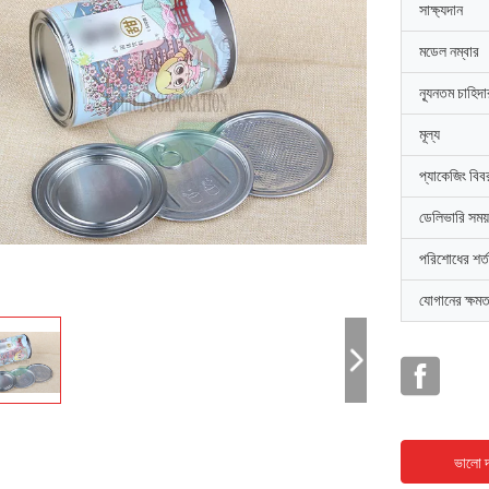
সাক্ষ্যদান
মডেল নম্বার
ন্যূনতম চাহিদ
মূল্য
প্যাকেজিং বিব
ডেলিভারি সময়
পরিশোধের শর্ত
যোগানের ক্ষমত
ভালো দ