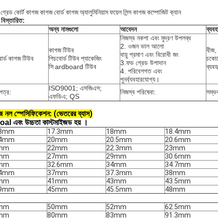
 গ্রেড কোর্ট কাগজ কাগজ বোর্ড কাগজ অ্যালুমিনিয়াম ফয়েল লিন্স কাগজ কম্পোজিট ক্যান
 বিস্তারিত:
অন্য নামগুলো
আবেদন
ব্যবহ
নিজস্ব নকশা এবং মুদ্রণ উপলব্ধ
2. ওজন ভাল আলো
কাগজ টিউব
বীজ, 
বায়ু প্রমাণ এবং বিরোধী জং
োর্ড কাগজ টিউব
পিচবোর্ড টিউব প্যাকেজিং
চকোল
3.ফড গ্রেড উপাদান
সি
ardboard টিউব
ব্যবহ
4. পরিবেশগত এবং
পুনর্ব্যবহারযোগ্য।
ISO9001; এসজিএস;
পত্র:
নিজস্ব পরিষেবা:
সম্ভ
এফডিএ; QS
 নল স্পেসিফিকেশন: (ভেতরের ব্যাস)
al এবং উচ্চতা কাস্টমাইজড হয়
।
.8mm
17.3mm
18mm
18.4mm
.4mm
20mm
20.5mm
20.6mm
mm
22mm
22.3mm
23mm
mm
27mm
29mm
30.6mm
mm
32.6mm
34mm
34.7mm
.4mm
37mm
37.3mm
38mm
mm
41mm
43mm
43.5mm
.9mm
45mm
45.5mm
48mm
mm
50mm
52mm
62.5mm
mm
80mm
83mm
91.3mm