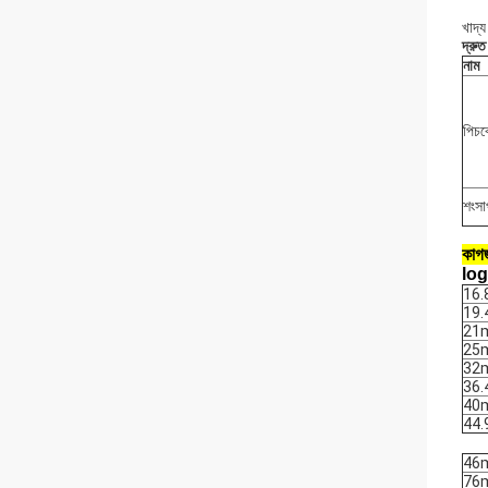
খাদ্য
দ্রুত
নাম
পিচব
শংসা
কাগজ
logo
16
19
21
25
32
36
40
44
46
76