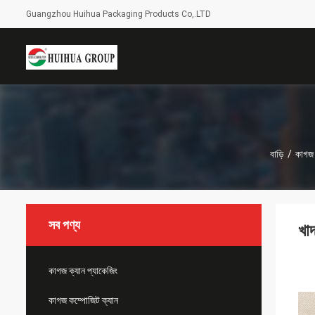
Guangzhou Huihua Packaging Products Co,.LTD
বাড়ি
/
কাগজ 
সব পণ্য
খা
কাগজ ক্যান প্যাকেজিং
কাগজ কম্পোজিট ক্যান