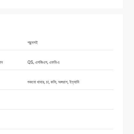
পছন্দসই
শন
QS, এসজিএস, এফডিএ
শুকনো খাবার, চা, কফি, অঙ্গরাগ, ইত্যাদি
ব্যারি ওয়েইস
হাই জেনি, ওয়েল আপনার থেকে নমুনা পেয়েছি, আমি এটা খুব
পনার সাথে ভাল
পছন্দ করি। আমি এখন আমাদের বিপণন পাঠাচ্ছি, আপনি কোন
আপডেট জানাতে হবে