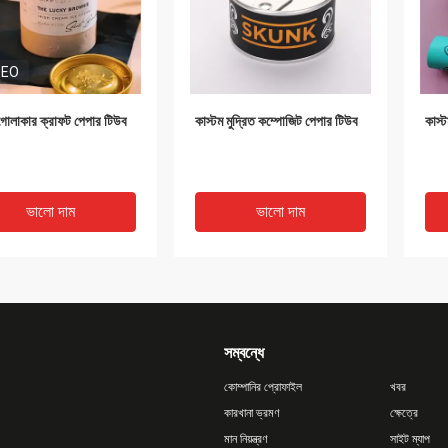
DEO
 গোলাকার ক্রাফট পেপার টিউব
কাস্টম মুদ্রিত কম্পোজিট পেপার টিউব
কাস্
ভালো দাম
ভালো দাম
সম্বন্ধে
কোম্পানির প্রোফাইল
খবর
কারখানা ভ্রমণ
ক্ষেত্রে
মান নিয়ন্ত্রণ
সাইট ম্যাপ
VIDEO
V