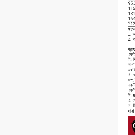
95
11
13
16
21
মন্তব
1. আ
2. খ
গ্রা
একটি
বিঃ 
আপনি
একটি
বি: 
সম্পূ
একটি
একটি
বি:
6
এ: ক
বি:
ড
সারা