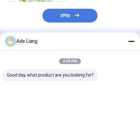
চালিয়ে
Ada Liang
প্রস্তাবিত পণ্য
4:58 PM
Good day, what product are you looking for?
খাদ্য গ্রেডের পশুপ কাগজের টিউব
কাস্টম মুদ্রিত খালি
প্যানটোন বেগুনি কাগজ
প্যাকেজিংয়ের জন্য কাস্টমাইজড
বায়োডেগ্রেডেবল পাইকারি
প্যাকেজিং
লোগো সহ জৈব বিঘ্নিত এবং
পরিবেশ বান্ধব পুনর্ব্যবহৃত
পুনর্ব্যবহারযোগ্য সুশি পিশ টিউব
বৃত্তাকার ক্রাফ্ট কার্ডবোর্ড
বিলাসবহুল সিলিন্ডার কাগজ টিউব
ভালো দাম
ভালো দাম
ভালো দাম
প্যাকেজিং