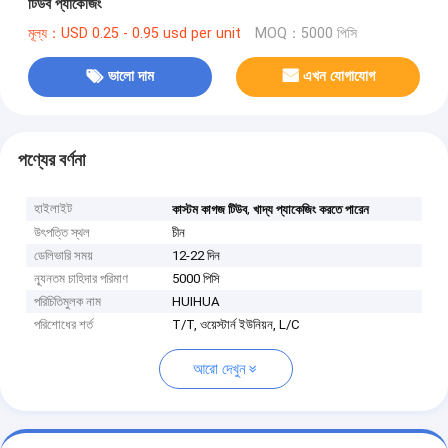
টিউব প্যাকেজিং
মূল্য：USD 0.25 - 0.95 usd per unit
MOQ：5000 পিসি
ভালো দাম
এখন যোগাযোগ
পণ্যের বর্ণনা
হাইলাইট
,
কাস্টম কাগজ টিউব
খাদ্য প্যাকেজিং করতে পারেন
উৎপত্তি স্থল
চীন
ডেলিভারি সময়
12-22 দিন
ন্যূনতম চাহিদার পরিমাণ
5000 পিসি
পরিচিতিমুলক নাম
HUIHUA
পরিশোধের শর্ত
T/T, ওয়েস্টার্ন ইউনিয়ন, L/C
আরো দেখুন