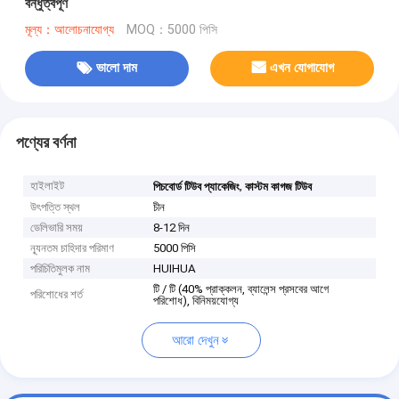
বন্ধুত্বপূর্ণ
মূল্য：আলোচনাযোগ্য
MOQ：5000 পিসি
ভালো দাম
এখন যোগাযোগ
পণ্যের বর্ণনা
হাইলাইট
,
পিচবোর্ড টিউব প্যাকেজিং
কাস্টম কাগজ টিউব
উৎপত্তি স্থল
চীন
ডেলিভারি সময়
8-12 দিন
ন্যূনতম চাহিদার পরিমাণ
5000 পিসি
পরিচিতিমুলক নাম
HUIHUA
টি / টি (40% প্রাক্কলন, ব্যালেন্স প্রসবের আগে
পরিশোধের শর্ত
পরিশোধ), বিনিময়যোগ্য
আরো দেখুন