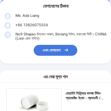
যোগাযোগের ঠিকানা
Ms. Ada Liang
+86 13826075554
No9 Shajiao উন্নয়ন অঞ্চল, Xintang টাউন, গুয়াংঝো সিটি। CHINA
(Lixin রোড সাইড)
এখন যোগাযোগ
এর সেরা মূল্য পান
হোয়াইট সিলিন্ডার কাগজ টিউব
প্যাকেজিং ইকো - প্রসাধনী /
উপহার জন্য বন্ধুত্বপূর্ণ