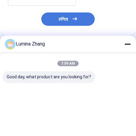
চালিয়ে
Lumina Zhang
প্রস্তাবিত পণ্য
7:59 AM
Good day, what product are you looking for?
খাদ্য গ্রেডের পশুপ কাগজের টিউব
কাস্টম মুদ্রিত খালি
প্যানটোন বেগুনি কাগজ
প্যাকেজিংয়ের জন্য কাস্টমাইজড
বায়োডেগ্রেডেবল পাইকারি
প্যাকেজিং
লোগো সহ জৈব বিঘ্নিত এবং
পরিবেশ বান্ধব পুনর্ব্যবহৃত
পুনর্ব্যবহারযোগ্য সুশি পিশ টিউব
বৃত্তাকার ক্রাফ্ট কার্ডবোর্ড
বিলাসবহুল সিলিন্ডার কাগজ টিউব
ভালো দাম
ভালো দাম
ভালো দাম
প্যাকেজিং