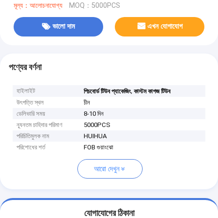
মূল্য：আলোচনাযোগ্য
MOQ：5000PCS
ভালো দাম
এখন যোগাযোগ
পণ্যের বর্ণনা
হাইলাইট
,
পিচবোর্ড টিউব প্যাকেজিং
কাস্টম কাগজ টিউব
উৎপত্তি স্থল
চীন
ডেলিভারি সময়
8-10 দিন
ন্যূনতম চাহিদার পরিমাণ
5000PCS
পরিচিতিমুলক নাম
HUIHUA
পরিশোধের শর্ত
FOB গুয়াংঝো
আরো দেখুন
যোগাযোগের ঠিকানা