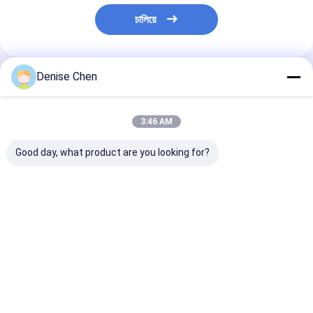
চালিয়ে
Denise Chen
প্রস্তাবিত পণ্য
3:46 AM
Good day, what product are you looking for?
খাদ্য গ্রেডের পশুপ কাগজের টিউব
কাস্টম মুদ্রিত খালি
প্যানটোন বেগুনি কাগজ
প্যাকেজিংয়ের জন্য কাস্টমাইজড
বায়োডেগ্রেডেবল পাইকারি
প্যাকেজিং
লোগো সহ জৈব বিঘ্নিত এবং
পরিবেশ বান্ধব পুনর্ব্যবহৃত
পুনর্ব্যবহারযোগ্য সুশি পিশ টিউব
বৃত্তাকার ক্রাফ্ট কার্ডবোর্ড
বিলাসবহুল সিলিন্ডার কাগজ টিউব
ভালো দাম
ভালো দাম
ভালো দাম
প্যাকেজিং