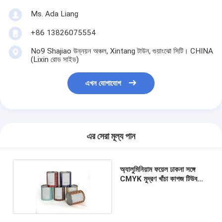
Ms. Ada Liang
+86 13826075554
No9 Shajiao উন্নয়ন অঞ্চল, Xintang টাউন, গুয়াংঝো সিটি। CHINA
(Lixin রোড সাইড)
এখন যোগাযোগ
এর সেরা মূল্য পান
অ্যালুমিনিয়াম ফয়েল ঢাকনা সঙ্গে
CMYK মুদ্রণ খাঁচা কাগজ টিউব
প্যাকেজিং