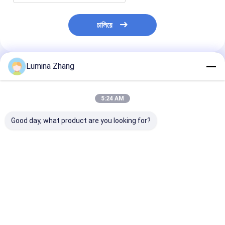
চালিয়ে
Lumina Zhang
প্রস্তাবিত পণ্য
5:24 AM
Good day, what product are you looking for?
খাদ্য গ্রেডের পশুপ কাগজের টিউব
কাস্টম মুদ্রিত খালি
প্যানটোন বেগুনি কাগজ
প্যাকেজিংয়ের জন্য কাস্টমাইজড
বায়োডেগ্রেডেবল পাইকারি
প্যাকেজিং
লোগো সহ জৈব বিঘ্নিত এবং
পরিবেশ বান্ধব পুনর্ব্যবহৃত
পুনর্ব্যবহারযোগ্য সুশি পিশ টিউব
বৃত্তাকার ক্রাফ্ট কার্ডবোর্ড
বিলাসবহুল সিলিন্ডার কাগজ টিউব
ভালো দাম
ভালো দাম
ভালো দাম
প্যাকেজিং