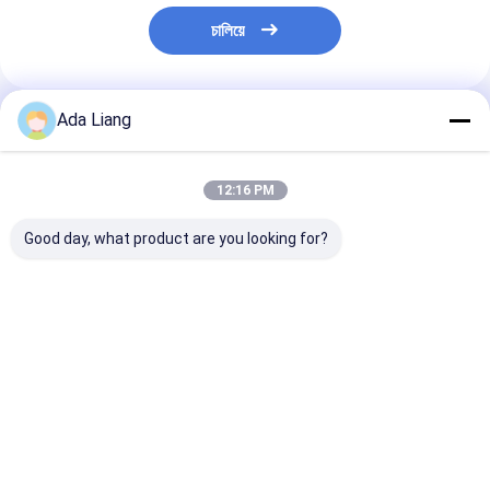
চালিয়ে
Ada Liang
প্রস্তাবিত পণ্য
12:16 PM
Good day, what product are you looking for?
স্মার্টবাড ওয়েড টিন প্লেট ক্যান
Paper Tube Lid Wine
টুনা প্যাকেজিং খাদ্য 
Cover Caps Tube
65x30mm জন্য
Tinplate Inner Plug
রঙ EOE রাউন্ড ছোট ট
Lid Inner Lid
Tinplate Inner Cover
ভালো দাম
ভালো দাম
ভালো দাম
Cap For Paper Can
Paper CANS Custom
Logo Metal