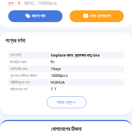
মূল্য：0
MOQ：10000pcs
ভালো দাম
এখন যোগাযোগ
পণ্যের বর্ণনা
হাইলাইট
,
tinplate ক্যান
বৃত্তাকার ধাতু tins
উৎপত্তি স্থল
চীন
ডেলিভারি সময়
7days
ন্যূনতম চাহিদার পরিমাণ
10000pcs
পরিচিতিমুলক নাম
HUIHUA
পরিশোধের শর্ত
T T
আরো দেখুন
যোগাযোগের ঠিকানা