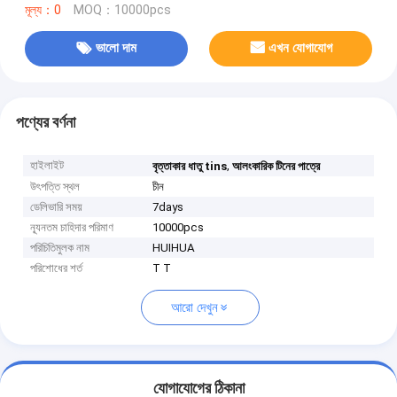
মূল্য：0
MOQ：10000pcs
ভালো দাম
এখন যোগাযোগ
পণ্যের বর্ণনা
হাইলাইট
,
বৃত্তাকার ধাতু tins
আলংকারিক টিনের পাত্রে
উৎপত্তি স্থল
চীন
ডেলিভারি সময়
7days
ন্যূনতম চাহিদার পরিমাণ
10000pcs
পরিচিতিমুলক নাম
HUIHUA
পরিশোধের শর্ত
T T
আরো দেখুন
যোগাযোগের ঠিকানা