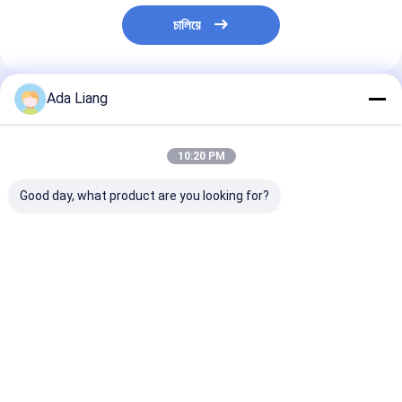
চালিয়ে
Ada Liang
প্রস্তাবিত পণ্য
10:20 PM
Good day, what product are you looking for?
স্মার্টবাড ওয়েড টিন প্লেট ক্যান
Paper Tube Lid Wine
টুনা প্যাকেজিং খাদ্য 
Cover Caps Tube
65x30mm জন্য
Tinplate Inner Plug
রঙ EOE রাউন্ড ছোট ট
Lid Inner Lid
Tinplate Inner Cover
ভালো দাম
ভালো দাম
ভালো দাম
Cap For Paper Can
Paper CANS Custom
Logo Metal