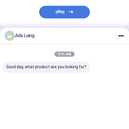
চালিয়ে
Ada Liang
প্রস্তাবিত পণ্য
3:51 AM
Good day, what product are you looking for?
ইকো-বন্ধুত্বপূর্ণ খাদ্য গ্রেড
সুষম খাদ্য গ্রেডের কাগজ মিশ্রিত
কাস্টম মুদ্রিত খাদ্য গ
পুশ-আপ প্রক্রিয়া সুশি প্যাকেজিং
ক্যান, ভিতরে অ্যালুমিনিয়াম
বন্ধুত্বপূর্ণ সুশি কাগজ 
এবং সঞ্চয় করার জন্য কাগজ
ফয়েল বা PE এবং CMYK
CMYK মুদ্রণ এবং ধা
কম্পোজিট ক্যান
প্রিন্টিং সহ, যা সুশি পুশ পপ আপ
কাগজ ক্যানিস্টার সঙ্গে
প্যাকেজিংয়ের জন্য ব্যবহৃত হয়
ভালো দাম
ভালো দাম
ভালো দাম