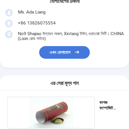
যোগাযোগের ঠিকানা
Ms. Ada Liang
+86 13826075554
No9 Shajiao উন্নয়ন অঞ্চল, Xintang টাউন, গুয়াংঝো সিটি। CHINA
(Lixin রোড সাইড)
এখন যোগাযোগ
এর সেরা মূল্য পান
কাগজ
কম্পোজিট
ক্যান্ডি ক্যান