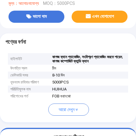
মূল্য：আলোচনাযোগ্য
MOQ：5000PCS
ভালো দাম
এখন যোগাযোগ
পণ্যের বর্ণনা
,
,
কাগজ ক্যান প্যাকেজিং
সংমিশ্রণ প্যাকেজিং করতে পারেন
হাইলাইট
কাগজ কম্পোজিট ক্যান্ডি ক্যান
উৎপত্তি স্থল
চীন
ডেলিভারি সময়
8-10 দিন
ন্যূনতম চাহিদার পরিমাণ
5000PCS
পরিচিতিমুলক নাম
HUIHUA
পরিশোধের শর্ত
FOB গুয়াংঝো
আরো দেখুন