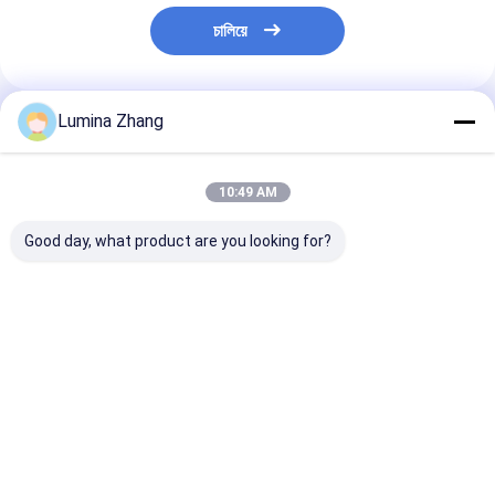
চালিয়ে
Lumina Zhang
প্রস্তাবিত পণ্য
10:49 AM
Good day, what product are you looking for?
খাদ্য গ্রেডের পশুপ কাগজের টিউব
কাস্টম মুদ্রিত খালি
প্যানটোন বেগুনি কাগজ
প্যাকেজিংয়ের জন্য কাস্টমাইজড
বায়োডেগ্রেডেবল পাইকারি
প্যাকেজিং
লোগো সহ জৈব বিঘ্নিত এবং
পরিবেশ বান্ধব পুনর্ব্যবহৃত
পুনর্ব্যবহারযোগ্য সুশি পিশ টিউব
বৃত্তাকার ক্রাফ্ট কার্ডবোর্ড
বিলাসবহুল সিলিন্ডার কাগজ টিউব
ভালো দাম
ভালো দাম
ভালো দাম
প্যাকেজিং