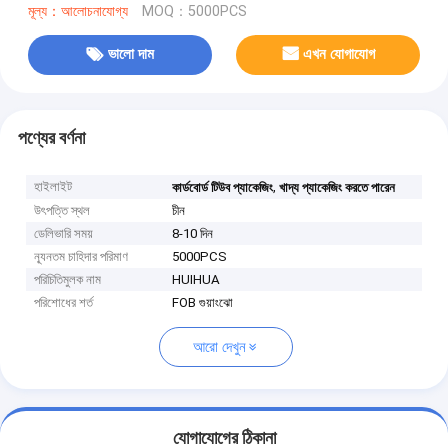
মূল্য：আলোচনাযোগ্য
MOQ：5000PCS
ভালো দাম
এখন যোগাযোগ
পণ্যের বর্ণনা
হাইলাইট
,
কার্ডবোর্ড টিউব প্যাকেজিং
খাদ্য প্যাকেজিং করতে পারেন
উৎপত্তি স্থল
চীন
ডেলিভারি সময়
8-10 দিন
ন্যূনতম চাহিদার পরিমাণ
5000PCS
পরিচিতিমুলক নাম
HUIHUA
পরিশোধের শর্ত
FOB গুয়াংঝো
আরো দেখুন
যোগাযোগের ঠিকানা