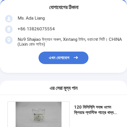
যোগাযোগের ঠিকানা
Ms. Ada Liang
+86 13826075554
No9 Shajiao উন্নয়ন অঞ্চল, Xintang টাউন, গুয়াংঝো সিটি। CHINA
(Lixin রোড সাইড)
এখন যোগাযোগ
এর সেরা মূল্য পান
120 মিলিলি্লি সহজ ওপেন
ক্লিয়ার প্লাস্টিক পাত্রে খাদ্য
প্যাকিং জন্য পিইটি সিলিন্ডার