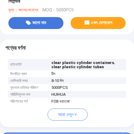
সিলিন্ডার
মূল্য：আলোচনাযোগ্য
MOQ：5000PCS
ভালো দাম
এখন যোগাযোগ
পণ্যের বর্ণনা
,
clear plastic cylinder containers
হাইলাইট
clear plastic cylinder tubes
উৎপত্তি স্থল
চীন
ডেলিভারি সময়
8-10 দিন
ন্যূনতম চাহিদার পরিমাণ
5000PCS
পরিচিতিমুলক নাম
HUIHUA
পরিশোধের শর্ত
FOB গুয়াংঝো
আরো দেখুন