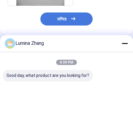
চালিয়ে
Lumina Zhang
প্রস্তাবিত পণ্য
9:39 PM
Good day, what product are you looking for?
2200ML 2600ML
এইচডিপিই বোতল ক্যালসিয়াম
কাজু বাদামের জন্য বায়
New Style Custom
ব্যারেল পুষ্টি সম্পূরক জার পিইটি
400ml ক্লিয়ার প্লাস
Logo Food Grade
প্লাস্টিক খাদ্য গ্রেড
সিলিন্ডার স্ট্যাকযোগ্য 
Plastic Milk Powder
কালার PET জার
Can Plastic Cap with
ভালো দাম
ভালো দাম
ভালো দাম
Scoop