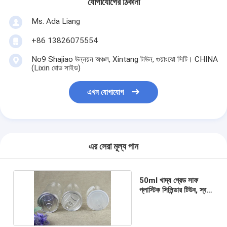
যোগাযোগের ঠিকানা
Ms. Ada Liang
+86 13826075554
No9 Shajiao উন্নয়ন অঞ্চল, Xintang টাউন, গুয়াংঝো সিটি। CHINA
(Lixin রোড সাইড)
এখন যোগাযোগ
এর সেরা মূল্য পান
50ml খাদ্য গ্রেড সাফ
প্লাস্টিক সিলিন্ডার টিউব, স্বচ্ছ
পিইটি বাদাম ক্যান