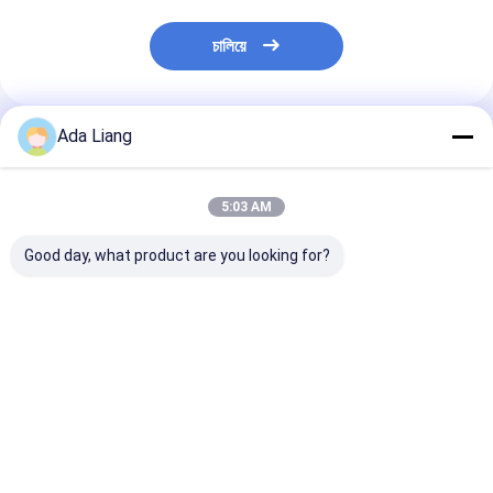
চালিয়ে
Ada Liang
প্রস্তাবিত পণ্য
5:03 AM
Good day, what product are you looking for?
2200ML 2600ML
এইচডিপিই বোতল ক্যালসিয়াম
কাজু বাদামের জন্য বায়
New Style Custom
ব্যারেল পুষ্টি সম্পূরক জার পিইটি
400ml ক্লিয়ার প্লাস
Logo Food Grade
প্লাস্টিক খাদ্য গ্রেড
সিলিন্ডার স্ট্যাকযোগ্য 
Plastic Milk Powder
কালার PET জার
Can Plastic Cap with
ভালো দাম
ভালো দাম
ভালো দাম
Scoop