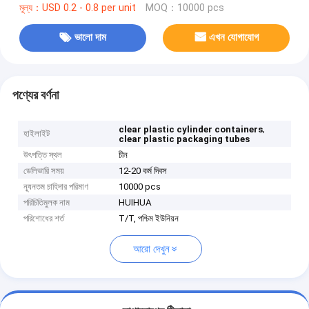
মূল্য：USD 0.2 - 0.8 per unit
MOQ：10000 pcs
ভালো দাম
এখন যোগাযোগ
পণ্যের বর্ণনা
,
clear plastic cylinder containers
হাইলাইট
clear plastic packaging tubes
উৎপত্তি স্থল
চীন
ডেলিভারি সময়
12-20 কর্ম দিবস
ন্যূনতম চাহিদার পরিমাণ
10000 pcs
পরিচিতিমুলক নাম
HUIHUA
পরিশোধের শর্ত
T/T, পশ্চিম ইউনিয়ন
আরো দেখুন