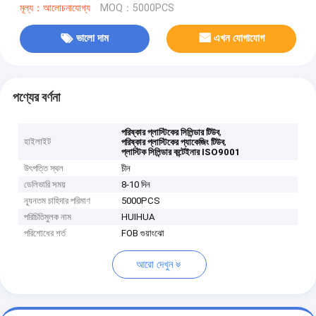
মূল্য：আলোচনাযোগ্য
MOQ：5000PCS
ভালো দাম
এখন যোগাযোগ
পণ্যের বর্ণনা
,
পরিষ্কার প্লাস্টিকের সিলিন্ডার টিউব
হাইলাইট
,
পরিষ্কার প্লাস্টিকের প্যাকেজিং টিউব
প্লাস্টিক সিলিন্ডার কন্টেইনার ISO9001
উৎপত্তি স্থল
চীন
ডেলিভারি সময়
8-10 দিন
ন্যূনতম চাহিদার পরিমাণ
5000PCS
পরিচিতিমুলক নাম
HUIHUA
পরিশোধের শর্ত
FOB গুয়াংঝো
আরো দেখুন