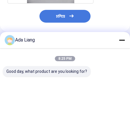
চালিয়ে
Ada Liang
প্রস্তাবিত পণ্য
8:25 PM
Good day, what product are you looking for?
2200ML 2600ML
এইচডিপিই বোতল ক্যালসিয়াম
কাজু বাদামের জন্য বায়
New Style Custom
ব্যারেল পুষ্টি সম্পূরক জার পিইটি
400ml ক্লিয়ার প্লাস
Logo Food Grade
প্লাস্টিক খাদ্য গ্রেড
সিলিন্ডার স্ট্যাকযোগ্য 
Plastic Milk Powder
কালার PET জার
Can Plastic Cap with
ভালো দাম
ভালো দাম
ভালো দাম
Scoop