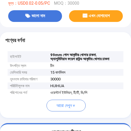
মূল্য：USD0.02-0.05/PC
MOQ：30000
ভালো দাম
এখন যোগাযোগ
পণ্যের বর্ণনা
,
99mm গোল আকৃতির খোসার ঢাকনা
হাইলাইট
অ্যালুমিনিয়াম ফয়েল রাউন্ড আকৃতির খোসার ঢাকনা
উৎপত্তি স্থল
চীন
ডেলিভারি সময়
15 কার্যদিবস
ন্যূনতম চাহিদার পরিমাণ
30000
পরিচিতিমুলক নাম
HUIHUA
পরিশোধের শর্ত
ওয়েস্টার্ন ইউনিয়ন, টি/টি, ডি/পি
আরো দেখুন