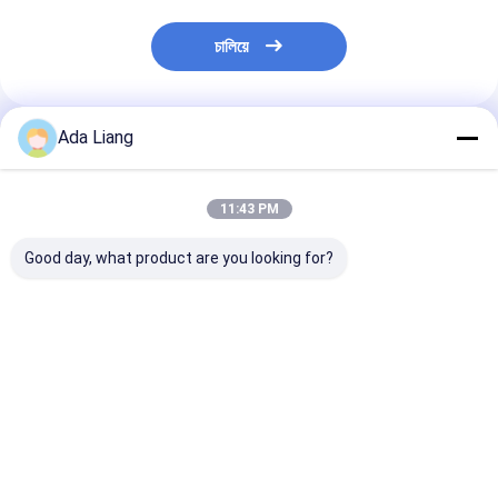
চালিয়ে
Ada Liang
প্রস্তাবিত পণ্য
11:43 PM
Good day, what product are you looking for?
2600 मिली फूड ग्रेड
পাউডার দুধের জন্য ফ্লিপ
সিলভার অ্যালুমিনিয়াম
कस्टमाइज्ड पीईटी जार फूड
প্লাস্টিক ক্যাপ এবং চামচ সহ
প্যাকেজিং জন্য সহজ
ग्रेड विटामिन प्रोटीन मिल्क
২০০০ML ফুড গ্রেড PET
ঢাকনা বৃত্তাকার বায়ু ট
पाउडर कंटेनर स्पून शेप
ক্যান, ঢাকনা সহ খালি ফুড গ্রেড
সহজ খোলা শেষ টিনপ্
PET জার
উপাদান বৈশিষ্ট্যযুক্ত
ভালো দাম
ভালো দাম
ভালো দাম